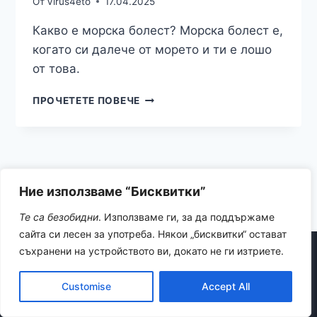
От
Virus4eto
17.04.2025
Какво е морска болест? Морска болест е,
когато си далече от морето и ти е лошо
от това.
БЯГСТВО
ПРОЧЕТЕТЕ ПОВЕЧЕ
В
КРИТ
Ние използваме “Бисквитки”
Те са безобидни
. Използваме ги, за да поддържаме
сайта си лесен за употреба. Някои „бисквитки“ остават
съхранени на устройството ви, докато не ги изтриете.
© 2026 ViRuS adventures
Customise
Accept All